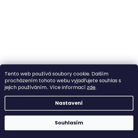
a
j
í
t
?
HLEDAT
Tento web používá soubory cookie. Dalším
procházením tohoto webu vyjadřujete souhlas s
jejich používáním.. Více informací
zde
.
D
Nastavení
o
p
o
Souhlasím
r
u