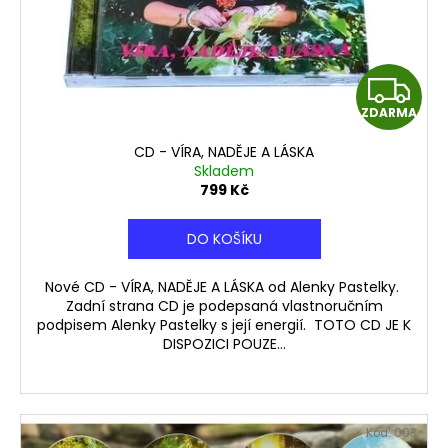
č
o
u
d
j
e
u
Z
m
k
e
ZDARMA
t
D
ů
CD - VÍRA, NADĚJE A LÁSKA
A
ZÁŘIVÝ
Skladem
LOTOSOVÝ
799 Kč
KVĚT
R
-
OBRAZ
DO KOŠÍKU
M
1
990
Nové CD - VÍRA, NADĚJE A LÁSKA od Alenky Pastelky.
A
Kč
Zadní strana CD je podepsaná vlastnoručním
podpisem Alenky Pastelky s její energií. TOTO CD JE K
DISPOZICI POUZE...
Kód:
003