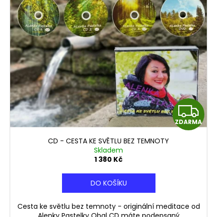
Z
ZDARMA
D
CD - CESTA KE SVĚTLU BEZ TEMNOTY
A
Skladem
1 380 Kč
R
DO KOŠÍKU
M
Cesta ke světlu bez temnoty - originální meditace od
A
Alenky Pastelky Obal CD máte podepsaný