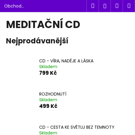
K
Přejít
Hledat
Náku
M
Přihlášen
Obchod
na
o
Petr Dlouhý
obsah
Zpět
Zpět
košík
š
MEDITAČNÍ CD
í
C
k
Nejprodávanější
o
p
o
CD - VÍRA, NADĚJE A LÁSKA
t
Skladem
ř
799 Kč
e
b
u
ROZHODNUTÍ
Skladem
j
499 Kč
e
t
e
CD - CESTA KE SVĚTLU BEZ TEMNOTY
n
Skladem