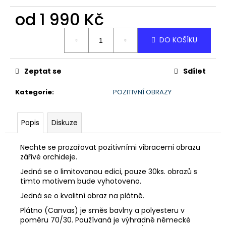
č
u
od
1 990 Kč
j
Měrná
e
DO KOŠÍKU
cena:
m
e
Zeptat se
Sdílet
TŘPYTIVÉ
Kategorie
:
POZITIVNÍ OBRAZY
LILIE
-
OBRAZ
Popis
Diskuze
1
790
Kč
Nechte se prozařovat pozitivními vibracemi obrazu
zářivé orchideje.
Jedná se o limitovanou edici, pouze 30ks. obrazů s
tímto motivem bude vyhotoveno.
Jedná se o kvalitní obraz na plátně.
Plátno (Canvas) je směs bavlny a polyesteru v
poměru 70/30. Používaná je výhradně německé