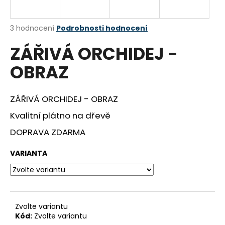
R
a
j
M
Průměrné
3 hodnocení
Podrobnosti hodnocení
í
hodnocení
ZÁŘIVÁ ORCHIDEJ -
produktu
A
t
je
?
OBRAZ
5,0
z
5
hvězdiček.
ZÁŘIVÁ ORCHIDEJ - OBRAZ
Kvalitní plátno na dřevě
HLEDAT
DOPRAVA ZDARMA
VARIANTA
D
o
p
o
r
Zvolte variantu
u
Kód:
Zvolte variantu