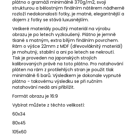
plátno o gramáži minimálně 370g/m2, svoji
strukturou a bělostným finálním nátěrem nádherně
rozloží nedokonalosti fotky, je matné, elegantnější a
dojem z fotky se stává luxusnějším.
Veškeré materiály použitý materiál na výrobu
obrazu je po letech vyzkoušený. Plátno je jemně
tkané s matným, extra bílým finálním povrchem.
Rám o výšce 22mm z MDF (dřevovláknitý materiál)
je mohutný, stabilní a ani po letech se nekroutí.
Tisk je proveden na japonských strojích
kalibrovaných právě na toto plátno. Pro natahování
pláten na rám z protilehlých stran je použit tlak
minimálně 6 barů. Výsledkem je dokonale vypnuté
plátno - takovému výsledku se při ručním
natahování nedá ani přiblížit.
Formát obrazu je 16:9
Vybírat můžete z těchto velikostí:
60x34
80x45
105x60