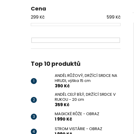
ANDĚL RŮŽOVÝ, DRŽÍCÍ SRDCE NA
l
HRUDI, VÝŠKA 15 CM
Cena
390 Kč
299
Kč
599
Kč
Top 10 produktů
ANDĚL RŮŽOVÝ, DRŽÍCÍ SRDCE NA
HRUDI, výška 15 cm
390 Kč
ANDĚL CELÝ BÍLÝ, DRŽÍCÍ SRDCE V
RUKOU - 20 cm
359 Kč
MAGICKÉ RŮŽE - OBRAZ
1 990 Kč
STROM VISTÁRIE - OBRAZ