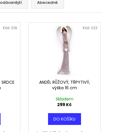
- OBRAZ
rodávanější
Abecedně
Kód:
019
Kód:
023
Í SRDCE
ANDĚL RŮŽOVÝ, TŘPYTIVÝ,
m
výška 16 cm
Skladem
299 Kč
DO KOŠÍKU