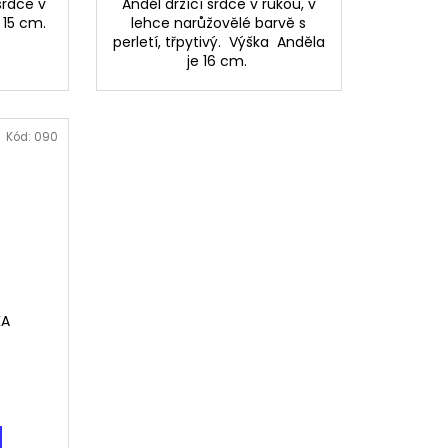
 srdce v
Anděl držící srdce v rukou, v
 15 cm.
lehce narůžovělé barvě s
perletí, třpytivý. Výška Anděla
je 16 cm.
Kód:
090
KA