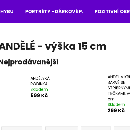
OHYBU
PORTRÉTY - DÁRKOVÉ P.
POZITIVNÍ OB
Co potřebujete najít?
ANDĚLÉ - výška 15 cm
HLEDAT
Nejprodávanější
ANDĚL V K
Doporučujeme
ANDĚLSKÁ
BARVĚ SE
RODINKA
STŘÍBRNÝMI
Skladem
TEČKAMI, v
599 Kč
cm
Skladem
299 Kč
Ř