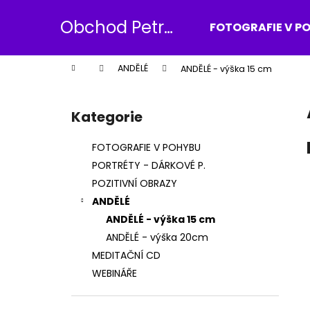
K
Přejít
na
o
Obchod Petr
FOTOGRAFIE V P
obsah
Zpět
Zpět
š
Dlouhý
do
do
í
Domů
ANDĚLÉ
ANDĚLÉ - výška 15 cm
k
obchodu
obchodu
P
o
Kategorie
Přeskočit
s
kategorie
t
FOTOGRAFIE V POHYBU
r
PORTRÉTY - DÁRKOVÉ P.
a
POZITIVNÍ OBRAZY
n
ANDĚLÉ
n
ANDĚLÉ - výška 15 cm
í
ANDĚLÉ - výška 20cm
p
MEDITAČNÍ CD
a
WEBINÁŘE
n
e