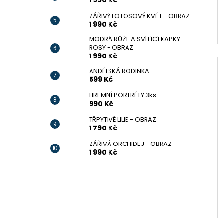
1 990 Kč
ZÁŘIVÝ LOTOSOVÝ KVĚT - OBRAZ
1 990 Kč
MODRÁ RŮŽE A SVÍTÍCÍ KAPKY
ROSY - OBRAZ
1 990 Kč
ANDĚLSKÁ RODINKA
599 Kč
FIREMNÍ PORTRÉTY 3ks.
990 Kč
TŘPYTIVÉ LILIE - OBRAZ
1 790 Kč
ZÁŘIVÁ ORCHIDEJ - OBRAZ
1 990 Kč