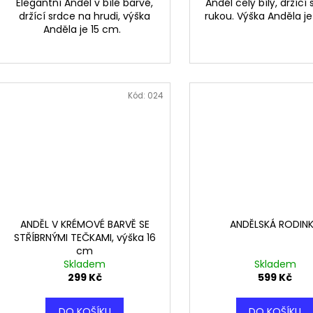
Elegantní Anděl v bílé barvě,
Anděl celý bílý, držící
držící srdce na hrudi, výška
rukou. Výška Anděla je
Anděla je 15 cm.
Kód:
024
ANDĚL V KRÉMOVÉ BARVĚ SE
ANDĚLSKÁ RODIN
STŘÍBRNÝMI TEČKAMI, výška 16
cm
Skladem
Skladem
299 Kč
599 Kč
DO KOŠÍKU
DO KOŠÍKU