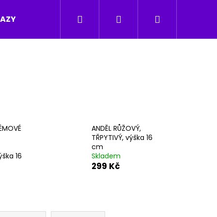
Hledat
Přihlášení
Nákupní
RAZY
ANDĚLÉ
MEDITAČNÍ CD
WEBINÁŘE
košík
RÉMOVÉ
ANDĚL RŮŽOVÝ,
TŘPYTIVÝ, výška 16
cm
ýška 16
Skladem
299 Kč
Následující