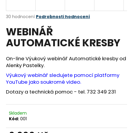
a
j
Průměrné
30 hodnocení
Podrobnosti hodnocení
í
hodnocení
WEBINÁŘ
produktu
t
je
?
AUTOMATICKÉ KRESBY
3,3
z
5
hvězdiček.
On-line Výukový webinář Automatické kresby od
Alenky Pastelky.
HLEDAT
Výukový webinář sledujete pomocí platformy
YouTube jako soukromé video.
Dotazy a technická pomoc - tel. 732 349 231
D
o
p
Skladem
o
Kód:
001
r
u