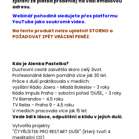
zjištění že platba proběhla) na Vaši emailovou
adresu.
Webinář pohodlně sledujete přes platformu
YouTube jako soukromé video.
Na tento produkt nelze uplatnit STORNO a
POŽADOVAT ZPĚT VRÁCENÍ PENĚZ.
Kdo je Alenka Pastelka?
Duchovní cestě zasvětila skoro celý život.
Profesionálně lidem pomáhá více jak 30 let.
Práce s duší praktikovala v mediích:
vysílání Rádio Jizera - Mladá Boleslav - 3 roky
Rádio Impuls Praha - sobotní pořad “DUŠE„ - 3 roky
TV Barrandov - 4,5 roku
TV Relax - Praha 9 - 4,5 roku
V mediích pracovala více jak 15 let
Vede lidi k lásce, odpuštění a klidu v jejich duši.
Vytvořila projekty:
"ČTYŘLÍSTEK PRO RESTART DUŠE" (který tvoří 4
meditační CD)