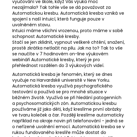
vyučování ve škole, když Vás výuka moc
nezajímala? Tak tohle vše se dá považovat za
Automatickou kresbu. Automatická kresba vzniká ve
spojení s naší intuicí, která funguje pouze v
uvolněném stavu.
Intuici máme všichni vrozenou, proto máme v sobě
schopnost Automatické kresby.
Stačí se jen zklidnit, vypnout veškeré chtění, snažení,
prostě zkrátka netlačit na pilu. Jak na to? Tak to vše
se naučíte v 7 hodinovém on-line výukovém
webináři Automatické kresby, který je pro
přehlednost rozdělen do 3 výukových videí.
Automatická kresba je fenomén, který se dnes
vyučuje na Harvardské universitě v New Yorku.
Automatická kresba využívá psychografického
testování a používá se pro mnohé situace v
běžném životě. Využívá se při hledání patogenních
a psychosomatických zón. Automatickou kresbu
používáme již jako děti, když kreslíme první obrázky
ve tvaru koleček a čar. Později kreslíme automaticky
například na okraje novin při telefonování - jedná se
o neřízené uvolnění emocí. Automatická kresba se v
rukou fundovaného kreslíře může dostat do