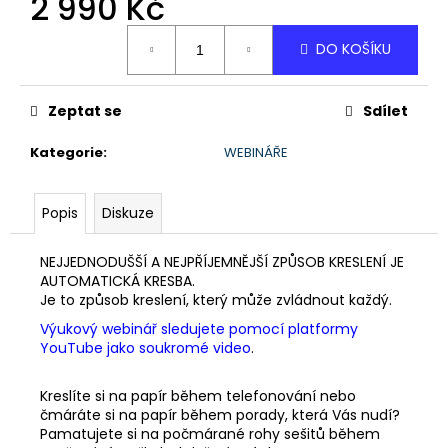
2 990 Kč
č
u
Měrná
j
DO KOŠÍKU
cena:
e
m
e
Zeptat se
Sdílet
Kategorie
:
WEBINÁŘE
MAGICKÉ
RŮŽE
-
Popis
Diskuze
OBRAZ
1
NEJJEDNODUŠŠÍ A NEJPŘÍJEMNĚJŠÍ ZPŮSOB KRESLENÍ JE
990
AUTOMATICKÁ KRESBA.
Kč
Je to způsob kreslení, který může zvládnout každý.
Výukový webinář sledujete pomocí platformy
YouTube jako soukromé video
.
Kreslíte si na papír během telefonování nebo
čmáráte si na papír během porady, která Vás nudí?
Pamatujete si na počmárané rohy sešitů během