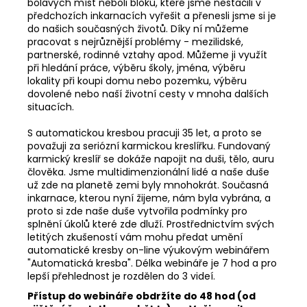
bolavých míst neboli bloků, které jsme nestačili v
předchozích inkarnacích vyřešit a přenesli jsme si je
do našich současných životů. Díky ní můžeme
pracovat s nejrůznější problémy - mezilidské,
partnerské, rodinné vztahy apod. Můžeme ji využít
při hledání práce, výběru školy, jména, výběru
lokality při koupi domu nebo pozemku, výběru
dovolené nebo naší životní cesty v mnoha dalších
situacích.
S automatickou kresbou pracuji 35 let, a proto se
považuji za seriózní karmickou kreslířku. Fundovaný
karmický kreslíř se dokáže napojit na duši, tělo, auru
člověka. Jsme multidimenzionální lidé a naše duše
už zde na planetě zemi byly mnohokrát. Současná
inkarnace, kterou nyní žijeme, nám byla vybrána, a
proto si zde naše duše vytvořila podmínky pro
splnění úkolů které zde dluží. Prostřednictvím svých
letitých zkušeností vám mohu předat umění
automatické kresby on-line výukovým webinářem
"Automatická kresba". Délka webináře je 7 hod a pro
lepší přehlednost je rozdělen do 3 videí.
Příst
up do webináře obdržíte do 48 hod (od