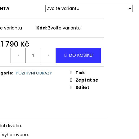
- OBRAZ
ANTA
te variantu
Kód:
Zvolte variantu
d
1 790 Kč
ná
DO KOŠÍKU
:
Tisk
gorie
:
POZITIVNÍ OBRAZY
Zeptat se
Sdílet
ch květin.
e vyhotoveno.