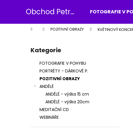
K
Přejít
na
o
Obchod Petr
FOTOGRAFIE V P
obsah
Zpět
Zpět
š
Dlouhý
do
do
í
Domů
POZITIVNÍ OBRAZY
KVĚTINOVÝ KONCER
k
obchodu
obchodu
P
o
Kategorie
Přeskočit
s
kategorie
t
FOTOGRAFIE V POHYBU
r
PORTRÉTY - DÁRKOVÉ P.
a
POZITIVNÍ OBRAZY
n
ANDĚLÉ
n
ANDĚLÉ - výška 15 cm
í
ANDĚLÉ - výška 20cm
p
MEDITAČNÍ CD
a
WEBINÁŘE
n
e