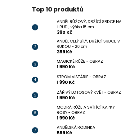
ANDĚL RŮŽOVÝ, DRŽÍCÍ SRDCE NA
l
HRUDI, VÝŠKA 15 CM
Top 10 produktů
390 Kč
ANDĚL RŮŽOVÝ, DRŽÍCÍ SRDCE NA
HRUDI, výška 15 cm
390 Kč
ANDĚL CELÝ BÍLÝ, DRŽÍCÍ SRDCE V
RUKOU - 20 cm
359 Kč
MAGICKÉ RŮŽE - OBRAZ
1 990 Kč
STROM VISTÁRIE - OBRAZ
1 990 Kč
ZÁŘIVÝ LOTOSOVÝ KVĚT - OBRAZ
1 990 Kč
MODRÁ RŮŽE A SVÍTÍCÍ KAPKY
ROSY - OBRAZ
1 990 Kč
ANDĚLSKÁ RODINKA
599 Kč