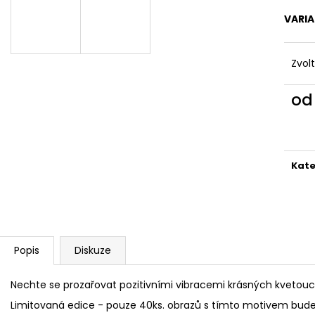
ANDĚL CELÝ BÍLÝ, DRŽÍCÍ SRDCE V
MAGICKÉ RŮŽE 
RUKOU - 20 CM
VARI
1 990 Kč
A
359 Kč
Zvol
R
o
Měr
M
cena
Kate
A
Popis
Diskuze
Nechte se prozařovat pozitivními vibracemi krásných kvetoucí
Limitovaná edice - pouze 40ks. obrazů s tímto motivem bud