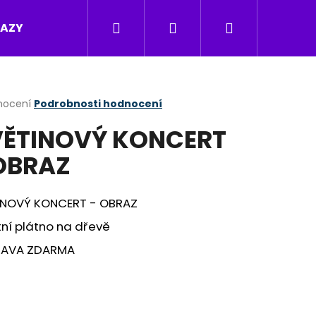
Hledat
Přihlášení
Nákupní
RAZY
ANDĚLÉ
MEDITAČNÍ CD
WEBINÁŘE
košík
rné
nocení
Podrobnosti hodnocení
cení
ĚTINOVÝ KONCERT
ktu
OBRAZ
ček.
INOVÝ KONCERT - OBRAZ
tní plátno na dřevě
AVA ZDARMA
Následující