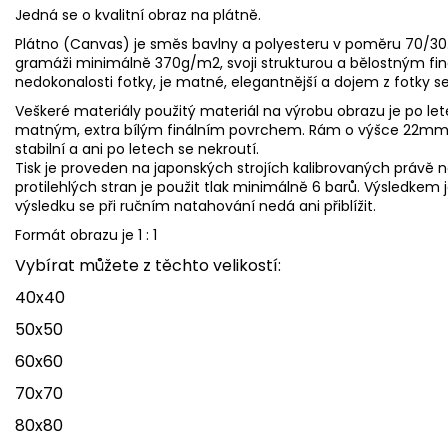
Jedná se o kvalitní obraz na plátně.
Plátno (Canvas) je směs bavlny a polyesteru v poměru 70/30
gramáži minimálně 370g/m2, svoji strukturou a bělostným fi
nedokonalosti fotky, je matné, elegantnější a dojem z fotky s
Veškeré materiály použitý materiál na výrobu obrazu je po le
matným, extra bílým finálním povrchem. Rám o výšce 22mm z
stabilní a ani po letech se nekroutí.
Tisk je proveden na japonských strojích kalibrovaných právě 
protilehlých stran je použit tlak minimálně 6 barů. Výsledke
výsledku se při ručním natahování nedá ani přiblížit.
Formát obrazu je 1 : 1
Vybírat můžete z těchto velikostí:
40x40
50x50
60x60
70x70
80x80