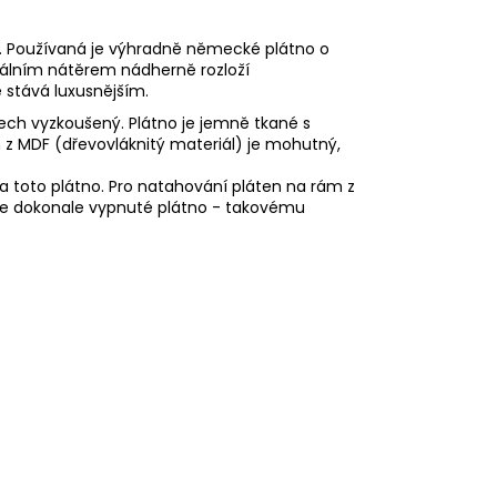
. Používaná je výhradně německé plátno o
nálním nátěrem nádherně rozloží
e stává luxusnějším.
tech vyzkoušený. Plátno je jemně tkané s
 MDF (dřevovláknitý materiál) je mohutný,
na toto plátno. Pro natahování pláten na rám z
m je dokonale vypnuté plátno - takovému